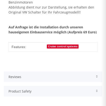
Benzinmotoren
Abbildung dient nur zur Darstellung, sie erhalten den
Original VW Schalter für Ihr Fahrzeugmodell!!
Auf Anfrage ist die Installation durch unseren
hauseigenen Einbauservice möglich (Aufpreis 69 Euro)
Product Attribute
Value
Cruise control systems
Features:
Reviews
Product Safety