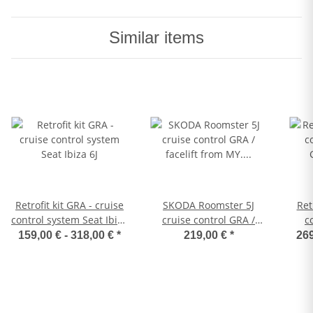
Similar items
Retrofit kit GRA - cruise
SKODA Roomster 5J
Ret
control system Seat Ibiza
cruise control GRA /
c
6J
facelift from MY. 2010
Cra
159,00 € -
318,00 €
*
219,00 €
*
269