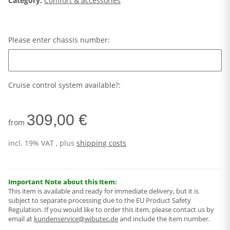
Category:
Comfort & accessories
Please enter chassis number:
Please enter chassis number:
Cruise control system available?:
309,00 €
from
incl. 19% VAT , plus
shipping costs
Important Note about this Item:
This item is available and ready for immediate delivery, but it is
subject to separate processing due to the EU Product Safety
Regulation. If you would like to order this item, please contact us by
email at
kundenservice@wibutec.de
and include the item number.