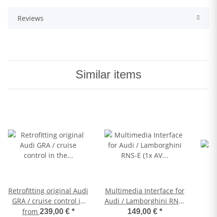
Reviews
Similar items
Retrofitting original Audi
Multimedia Interface for
GRA / cruise control in
Audi / Lamborghini RNS-
the Audi A4 8E + 8H
E (1x AV IN + Rear View
from
239,00 €
*
149,00 €
*