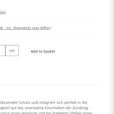
osts
DE - int. shipments may differ)
set
Add to basket
assenden Schutz und integriert sich perfekt in die
agiert auf das unerlaubte Einschalten der Zündung.
ahrzeug einen Voralarm und bei stärkeren Stößen einen