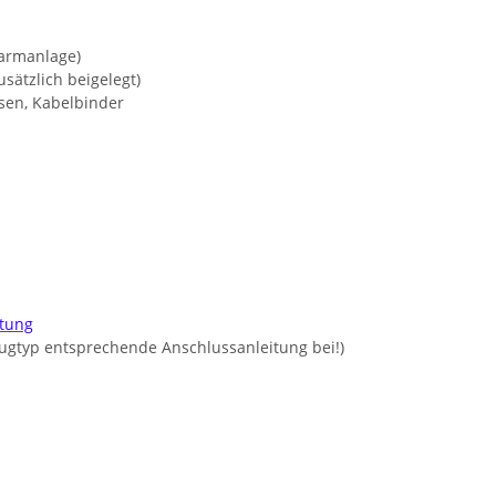
larmanlage)
sätzlich beigelegt)
Ösen, Kabelbinder
itung
zeugtyp entsprechende Anschlussanleitung bei!)