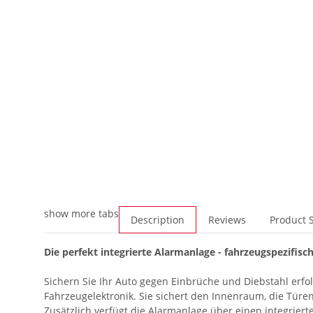
show more tabs
Description
Reviews
Product S
Die perfekt integrierte Alarmanlage - fahrzeugspezifisch
Sichern Sie Ihr Auto gegen Einbrüche und Diebstahl erfo
Fahrzeugelektronik. Sie sichert den Innenraum, die Tür
Zusätzlich verfügt die Alarmanlage über einen integrier