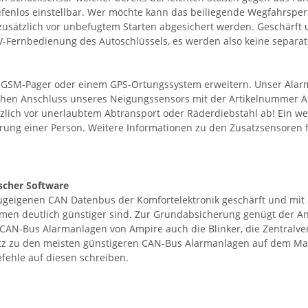
 stufenlos einstellbar. Wer möchte kann das beiliegende Wegfahrsp
usätzlich vor unbefugtem Starten abgesichert werden. Geschärft u
ZV-Fernbedienung des Autoschlüssels, es werden also keine separa
em GSM-Pager oder einem GPS-Ortungssystem erweitern. Unser Ala
chen Anschluss unseres Neigungssensors mit der Artikelnummer AS1
ich vor unerlaubtem Abtransport oder Räderdiebstahl ab! Ein weit
ung einer Person. Weitere Informationen zu den Zusatzsensoren f
ischer Software
igenen CAN Datenbus der Komfortelektronik geschärft und mit al
men deutlich günstiger sind. Zur Grundabsicherung genügt der An
AN-Bus Alarmanlagen von Ampire auch die Blinker, die Zentralver
atz zu den meisten günstigeren CAN-Bus Alarmanlagen auf dem M
fehle auf diesen schreiben.