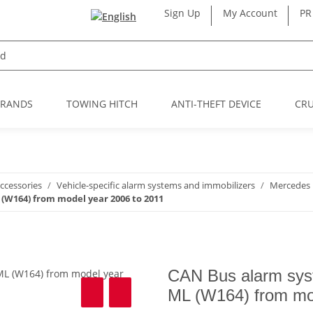
Sign Up
My Account
PR
BRANDS
TOWING HITCH
ANTI-THEFT DEVICE
CRU
accessories
Vehicle-specific alarm systems and immobilizers
Mercedes
(W164) from model year 2006 to 2011
CAN Bus alarm sys
ML (W164) from mod