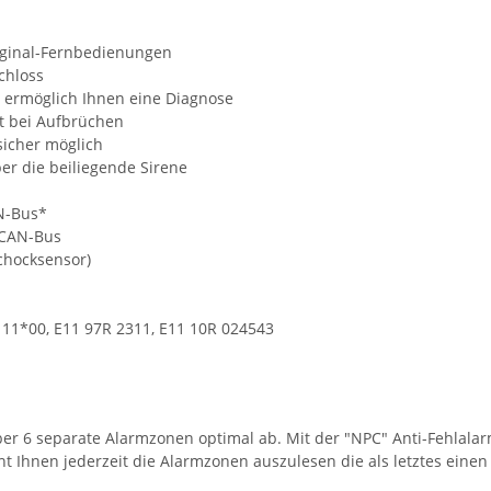
iginal-Fernbedienungen
chloss
r ermöglich Ihnen eine Diagnose
t bei Aufbrüchen
sicher möglich
er die beiliegende Sirene
N-Bus*
 CAN-Bus
Schocksensor)
111*00, E11 97R 2311, E11 10R 024543
er 6 separate Alarmzonen optimal ab. Mit der "NPC" Anti-Fehlala
t Ihnen jederzeit die Alarmzonen auszulesen die als letztes eine