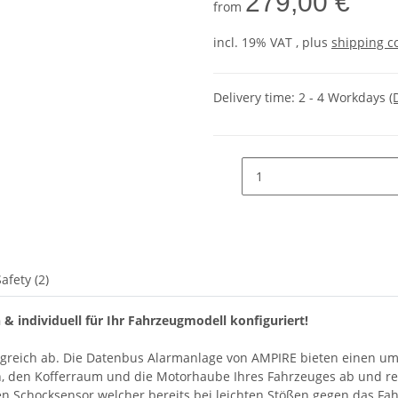
279,00 €
from
incl. 19% VAT , plus
shipping c
Delivery time:
2 - 4 Workdays
(
afety (2)
 & individuell für Ihr Fahrzeugmodell konfiguriert!
lgreich ab. Die Datenbus Alarmanlage von AMPIRE bieten einen umf
en, den Kofferraum und die Motorhaube Ihres Fahrzeuges ab und re
ten Schocksensor welcher bereits bei leichten Stößen gegen das F