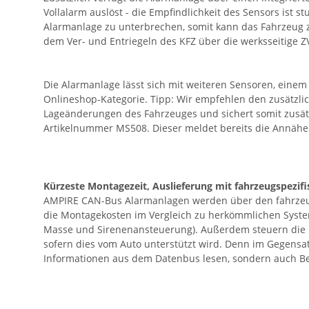
Vollalarm auslöst - die Empfindlichkeit des Sensors ist
Alarmanlage zu unterbrechen, somit kann das Fahrzeug z
dem Ver- und Entriegeln des KFZ über die werksseitige 
Die Alarmanlage lässt sich mit weiteren Sensoren, ein
Onlineshop-Kategorie. Tipp: Wir empfehlen den zusätzli
Lageänderungen des Fahrzeuges und sichert somit zusätzl
Artikelnummer MS508. Dieser meldet bereits die Annäher
Kürzeste Montagezeit, Auslieferung mit fahrzeugspezif
AMPIRE CAN-Bus Alarmanlagen werden über den fahrzeuge
die Montagekosten im Vergleich zu herkömmlichen Syste
Masse und Sirenenansteuerung). Außerdem steuern die C
sofern dies vom Auto unterstützt wird. Denn im Gegens
Informationen aus dem Datenbus lesen, sondern auch Be