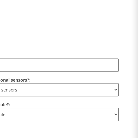
ional sensors?:
ule?: