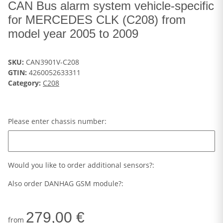
CAN Bus alarm system vehicle-specific
for MERCEDES CLK (C208) from
model year 2005 to 2009
SKU:
CAN3901V-C208
GTIN:
4260052633311
Category:
C208
Please enter chassis number:
Please enter chassis number:
Would you like to order additional sensors?:
Also order DANHAG GSM module?:
279,00 €
from