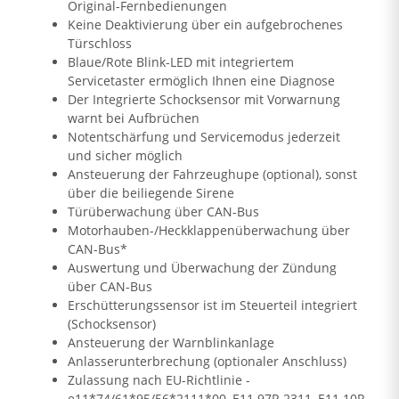
Original-Fernbedienungen
Keine Deaktivierung über ein aufgebrochenes
Türschloss
Blaue/Rote Blink-LED mit integriertem
Servicetaster ermöglich Ihnen eine Diagnose
Der Integrierte Schocksensor mit Vorwarnung
warnt bei Aufbrüchen
Notentschärfung und Servicemodus jederzeit
und sicher möglich
Ansteuerung der Fahrzeughupe (optional), sonst
über die beiliegende Sirene
Türüberwachung über CAN-Bus
Motorhauben-/Heckklappenüberwachung über
CAN-Bus*
Auswertung und Überwachung der Zündung
über CAN-Bus
Erschütterungssensor ist im Steuerteil integriert
(Schocksensor)
Ansteuerung der Warnblinkanlage
Anlasserunterbrechung (optionaler Anschluss)
Zulassung nach EU-Richtlinie -
e11*74/61*95/56*2111*00, E11 97R 2311, E11 10R