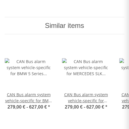
Similar items
CAN Bus alarm system
CAN Bus alarm system
CAN
vehicle-specific for BMW
vehicle-specific for
veh
5 Series (E60/E61)
MERCEDES SLK (R172)
279,00 € -
627,00 €
*
279,00 € -
627,00 €
*
279
from model year 2011