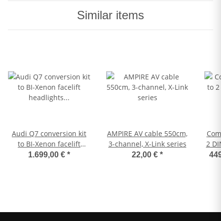
Similar items
Audi Q7 conversion kit
AMPIRE AV cable 550cm,
Comp
to BI-Xenon facelift
3-channel, X-Link series
2 DI
headlights with LED
1.699,00 €
*
22,00 €
*
449
daytime running lights