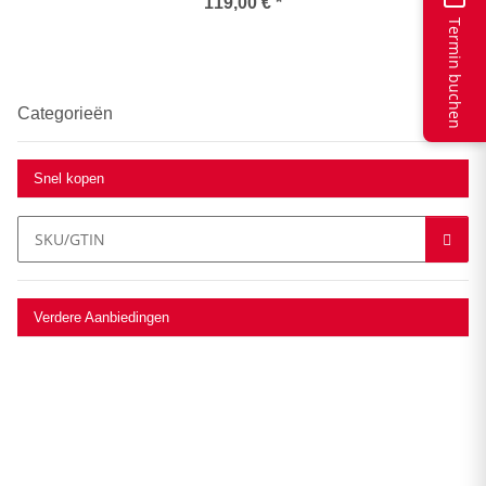
systeem inclusief DAB+
119,00 €
*
antenne
Termin buchen
Categorieën
Snel kopen
Verdere Aanbiedingen