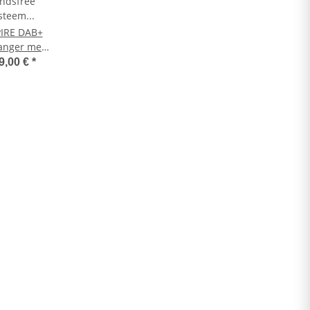
IRE DAB+
anger met
uetooth
9,00 €
*
ndsfree
ysteem
usief DAB+
ntenne