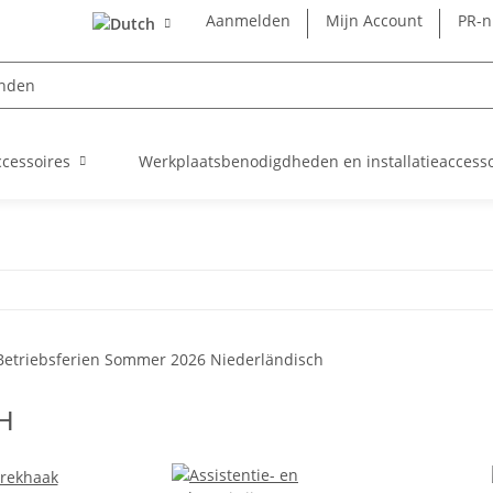
Aanmelden
Mijn Account
PR-
cessoires
Werkplaatsbenodigdheden en installatieaccesso
H