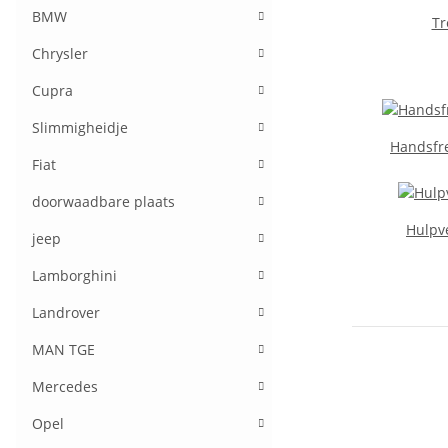
BMW
Tr
Chrysler
Cupra
Slimmigheidje
Handsfr
Fiat
doorwaadbare plaats
Hulpv
jeep
Lamborghini
Landrover
MAN TGE
Mercedes
Opel