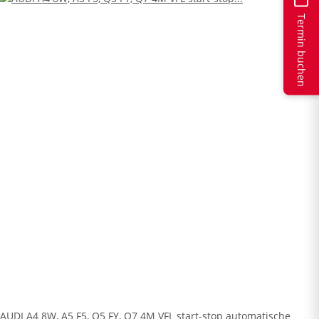
Termin buchen
AUDI A4 8W, A5 F5, Q5 FY, Q7 4M VFL start-stop automatische