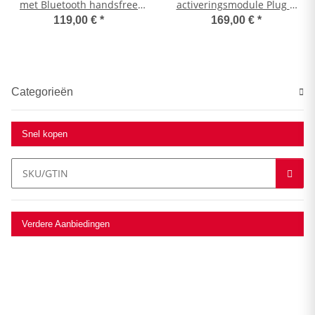
met Bluetooth handsfree
activeringsmodule Plug &
systeem inclusief DAB+
Play, voor voertuigen met
119,00 €
*
169,00 €
*
antenne
aparte gateway
Categorieën
Snel kopen
Verdere Aanbiedingen