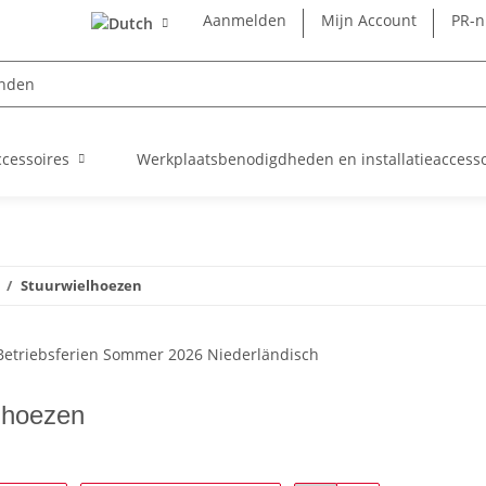
Aanmelden
Mijn Account
PR-
cessoires
Werkplaatsbenodigdheden en installatieaccesso
Stuurwielhoezen
lhoezen