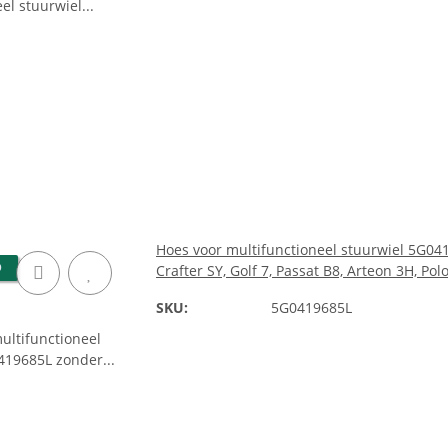
Hoes voor multifunctioneel stuurwiel 5G04
D
Crafter SY, Golf 7, Passat B8, Arteon 3H, Po
SKU:
5G0419685L