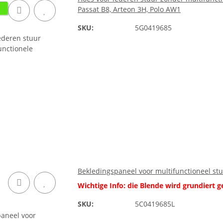
Passat B8, Arteon 3H, Polo AW1
SKU:
5G0419685
Bekledingspaneel voor multifunctioneel st
Wichtige Info: die Blende wird grundiert gel
SKU:
5C0419685L