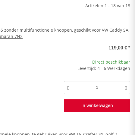
Artikelen 1 - 18 van 18
5 zonder multifunctionele knoppen, geschikt voor VW Caddy SA,
 Sharan 7N2
119,00 €
*
Direct beschikbaar
Levertijd: 4 - 6 Werkdagen
In winkelwagen
nele knoppen, te gebruiken voor VW T6, Crafter SY, Golf 7,