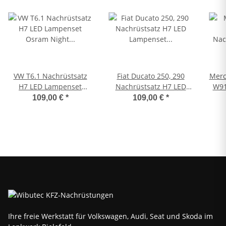
VW T6.1 Nachrüstsatz
Fiat Ducato 250, 290
Merc
H7 LED Lampenset
Nachrüstsatz H7 LED
W91
Osram Night Breaker
Lampenset Osram Night
LED
109,00 €
*
109,00 €
*
mit Straßenzulassung
Breaker mit
N
Straßenzulassung
S
Ihre freie Werkstatt für Volkswagen, Audi, Seat und Skoda im