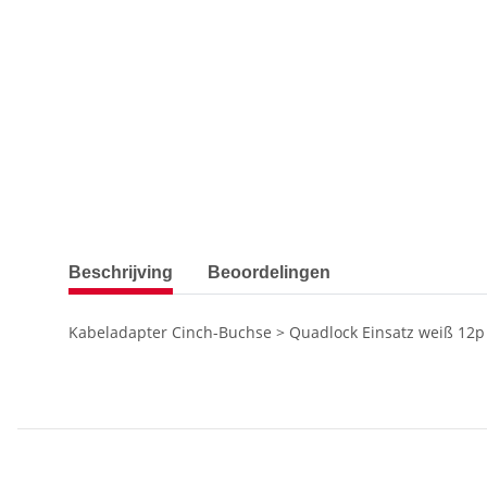
Meer tabbladen tonen
Beschrijving
Beoordelingen
Kabeladapter Cinch-Buchse > Quadlock Einsatz weiß 12p