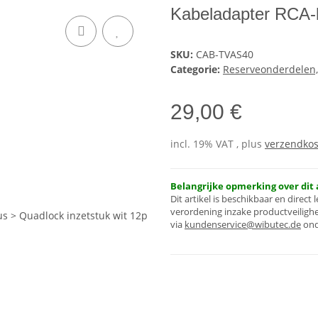
Kabeladapter RCA-b
SKU:
CAB-TVAS40
Categorie:
Reserveonderdelen,
29,00 €
incl. 19% VAT , plus
verzendko
Belangrijke opmerking over dit a
Dit artikel is beschikbaar en direc
verordening inzake productveilighei
via
kundenservice@wibutec.de
ond