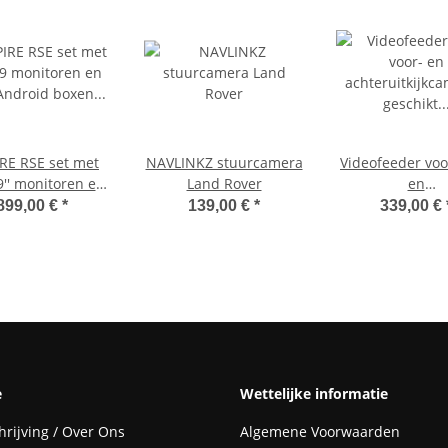
RE RSE set met
NAVLINKZ stuurcamera
Videofeeder voo
9'' monitoren en
Land Rover
en
 Android boxen
achteruitkijkca
899,00 €
*
139,00 €
*
339,00 €
(WLAN)
geschikt voor C
Peugeot en T
ProAce met RCC
laag 7 en 8 
monitor infota
en Opel met Nav
e
Wettelijke informatie
rijving / Over Ons
Algemene Voorwaarden