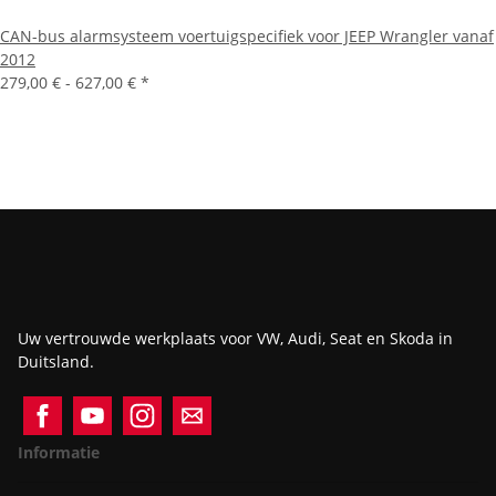
CAN-bus alarmsysteem voertuigspecifiek voor JEEP Wrangler vanaf
2012
279,00 € -
627,00 €
*
Uw vertrouwde werkplaats voor VW, Audi, Seat en Skoda in
Duitsland.
Informatie