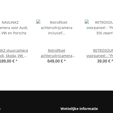
NKZ stuurcamera
Retrofitset
RETROSOU
udi, Skoda, VW en
achteruitrijcamera
voorpaneel - "P
Porsche
inclusief
356 zwart
189,00 €
*
649,00 €
*
39,00 €
*
aansluitinterface voor
Skoda Enyaq 5A
(inbedrijfstelling
mogelijk zonder
codering)
e
Wettelijke informatie