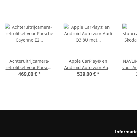
Achteruitrijcamera-
Apple CarPlay® en
NAVLI
retrofitset voor Porsche
Android Auto voor Audi
voor A
Cayenne E2 958, Type
Q3 8U met RMC of MMI
469,00 €
*
539,00 €
*
92A met PCM3.1
3G, volledige
(complete set)
smartphone-integratie
Informati