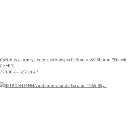
CAN-bus alarmsysteem voertuigspecifiek voor VW Sharan 7N (ook
facelift)
279,00 € -
627,00 €
*