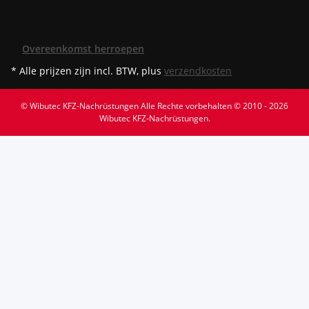
Overeenkomst herroepen
* Alle prijzen zijn incl. BTW, plus
verzendkosten
© Wibutec KFZ-Nachrüstungen
Alle Rechte vorbehalten © 2010 - 2026
Wibutec KFZ-Nachrüstungen.