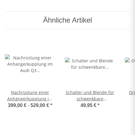
Ähnliche Artikel
Nachrüstung einer
Schalter und Blende für
Ori
Anhängerkupplung im
schwenkbare
Audi Q3 Typ F3
Anhängerkupplung für
Anh
399,00 € -
529,00 €
*
49,95 €
*
(komplett inkl
Audi A3 8V
Fa
Codierung)
wen
mög