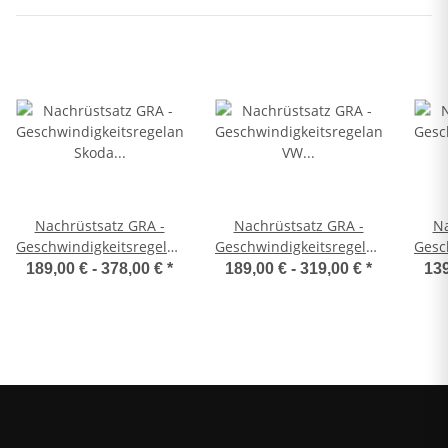
Nachrüstsatz GRA -
Nachrüstsatz GRA -
Na
Geschwindigkeitsregelanlage
Geschwindigkeitsregelanlage
Gesc
Skoda Octavia 1Z ab
VW Sharan Typ 7N ab
189,00 € -
378,00 €
*
189,00 € -
319,00 €
*
139
05/2010 bis 03/2013
05/2015 (Facelift Modell)