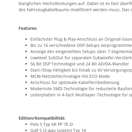
klanglichen Höchstleistungen auf. Dabei ist es fast über
des Fahrzeugkabelbaums modifiziert werden muss. Das ist
Features:
Einfachster Plug & Play-Anschluss an Original-Sou
Bis zu 16 verschiedene DSP-Setups vorprogrammie
Anzeige des eingestellten Setups über 7-Segmenta
Lowlevel SubOut für separaten Subwoofer-Verstärk
56 Bit DSP Technologie und 24 Bit AD/DA-Wandler
Start-/Stop-Fähigkeit bis hinab zu 6V Versorgungs
MCM-Netzteiltechnologie mit ECO Mode
Anschluss für optionale Kabelfernbedienung
Modernste SMD-Technologie für reduzierte Baufor
Leiterplatten in 4-fach Multilayer-Technologie für
Edition/Kompatibilität:
Polo 5 Typ 6R PP 7E-D
Golf 5 (2-way system) Typ 1K