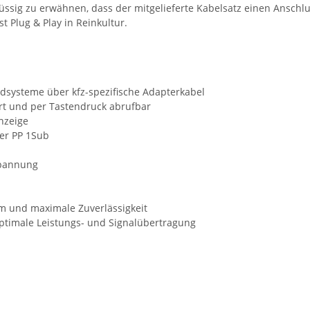
flüssig zu erwähnen, dass der mitgelieferte Kabelsatz einen Anschl
 Plug & Play in Reinkultur.
ndsysteme über kfz-spezifische Adapterkabel
rt und per Tastendruck abrufbar
nzeige
er PP 1Sub
spannung
m und maximale Zuverlässigkeit
 optimale Leistungs- und Signalübertragung