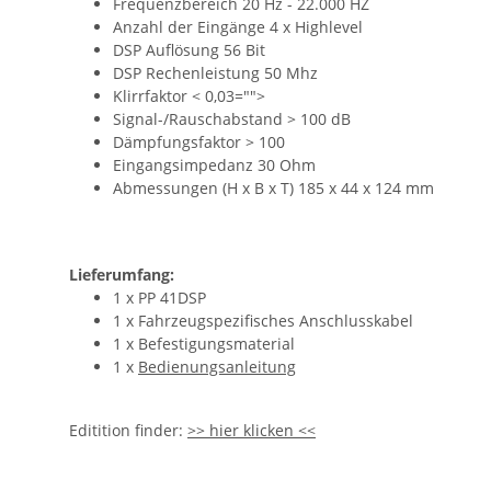
Frequenzbereich 20 Hz - 22.000 HZ
Anzahl der Eingänge 4 x Highlevel
DSP Auflösung 56 Bit
DSP Rechenleistung 50 Mhz
Klirrfaktor < 0,03="">
Signal-/Rauschabstand > 100 dB
Dämpfungsfaktor > 100
Eingangsimpedanz 30 Ohm
Abmessungen (H x B x T) 185 x 44 x 124 mm
Lieferumfang:
1 x PP 41DSP
1 x Fahrzeugspezifisches Anschlusskabel
1 x Befestigungsmaterial
1 x
Bedienungsanleitung
Editition finder:
>> hier klicken <<