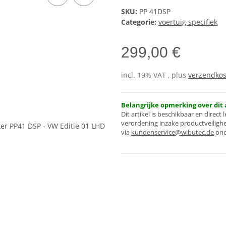
SKU:
PP 41DSP
Categorie:
voertuig specifiek
299,00 €
incl. 19% VAT , plus
verzendko
Belangrijke opmerking over dit a
Dit artikel is beschikbaar en direc
verordening inzake productveilighei
via
kundenservice@wibutec.de
ond