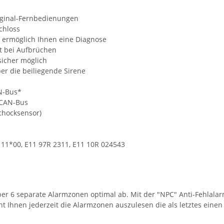
iginal-Fernbedienungen
chloss
r ermöglich Ihnen eine Diagnose
t bei Aufbrüchen
sicher möglich
er die beiliegende Sirene
N-Bus*
 CAN-Bus
Schocksensor)
111*00, E11 97R 2311, E11 10R 024543
er 6 separate Alarmzonen optimal ab. Mit der "NPC" Anti-Fehlala
t Ihnen jederzeit die Alarmzonen auszulesen die als letztes eine