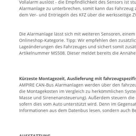
Vollalarm auslöst - die Empfindlichkeit des Sensors ist
Alarmanlage zu unterbrechen, somit kann das Fahrzeug z
dem Ver- und Entriegeln des KFZ über die werksseitige 
Die Alarmanlage lässt sich mit weiteren Sensoren, ein
Onlineshop-Kategorie. Tipp: Wir empfehlen den zusätzli
Lageänderungen des Fahrzeuges und sichert somit zusätzl
Artikelnummer MS508. Dieser meldet bereits die Annäher
Kürzeste Montagezeit, Auslieferung mit fahrzeugspezif
AMPIRE CAN-Bus Alarmanlagen werden über den fahrzeuge
die Montagekosten im Vergleich zu herkömmlichen Syste
Masse und Sirenenansteuerung). Außerdem steuern die C
sofern dies vom Auto unterstützt wird. Denn im Gegens
Informationen aus dem Datenbus lesen, sondern auch Be
AUSSTATTUNG