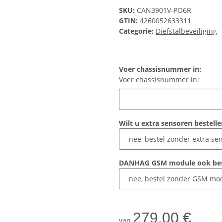
SKU:
CAN3901V-PO6R
GTIN:
4260052633311
Categorie:
Diefstalbeveiliging
Voer chassisnummer in:
Voer chassisnummer in:
Wilt u extra sensoren bestell
DANHAG GSM module ook bes
279,00 €
van