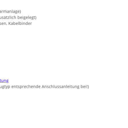
larmanlage)
sätzlich beigelegt)
Ösen, Kabelbinder
itung
zeugtyp entsprechende Anschlussanleitung bei!)