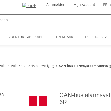
Aanmelden
Mijn Account
PR-
VOERTUIGFABRIKANT
TREKHAAK
DIEFSTALBEVEI
Polo
Polo-6R
Diefstalbeveiliging
CAN-bus alarmsysteem voertuigs
CAN-bus alarmsyste
6R