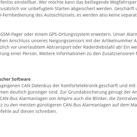
 stufenlos einstellbar. Wer möchte kann das beiliegende Wegfahrsp
usätzlich vor unbefugtem Starten abgesichert werden. Geschärft u
ZV-Fernbedienung des Autoschlüssels, es werden also keine separa
em GSM-Pager oder einem GPS-Ortungssystem erweitern. Unser Ala
chen Anschluss unseres Neigungssensors mit der Artikelnummer AS1
ich vor unerlaubtem Abtransport oder Räderdiebstahl ab! Ein weit
ung einer Person. Weitere Informationen zu den Zusatzsensoren f
ischer Software
igenen CAN Datenbus der Komfortelektronik geschärft und mit al
men deutlich günstiger sind. Zur Grundabsicherung genügt der An
AN-Bus Alarmanlagen von Ampire auch die Blinker, die Zentralver
atz zu den meisten günstigeren CAN-Bus Alarmanlagen auf dem M
fehle auf diesen schreiben.