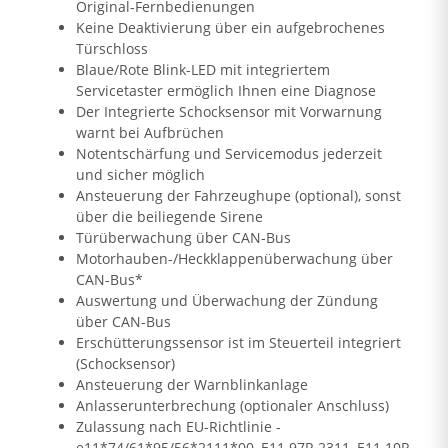
Original-Fernbedienungen
Keine Deaktivierung über ein aufgebrochenes
Türschloss
Blaue/Rote Blink-LED mit integriertem
Servicetaster ermöglich Ihnen eine Diagnose
Der Integrierte Schocksensor mit Vorwarnung
warnt bei Aufbrüchen
Notentschärfung und Servicemodus jederzeit
und sicher möglich
Ansteuerung der Fahrzeughupe (optional), sonst
über die beiliegende Sirene
Türüberwachung über CAN-Bus
Motorhauben-/Heckklappenüberwachung über
CAN-Bus*
Auswertung und Überwachung der Zündung
über CAN-Bus
Erschütterungssensor ist im Steuerteil integriert
(Schocksensor)
Ansteuerung der Warnblinkanlage
Anlasserunterbrechung (optionaler Anschluss)
Zulassung nach EU-Richtlinie -
e11*74/61*95/56*2111*00, E11 97R 2311, E11 10R