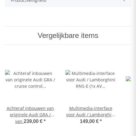
Productveiligheid
Vergelijkbare items
Achteraf inbouwen van
Multimedia-interface
originele Audi GRA /
voor Audi / Lamborghini
cruise control in de Audi
RNS-E (1x AV IN +
van
239,00 €
*
149,00 €
*
A4 8E + 8H Cabrio
achteruitrijcamera IN)
inclusief bediening