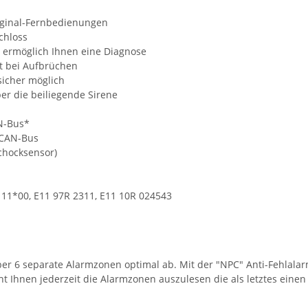
iginal-Fernbedienungen
chloss
r ermöglich Ihnen eine Diagnose
t bei Aufbrüchen
sicher möglich
er die beiliegende Sirene
N-Bus*
 CAN-Bus
Schocksensor)
111*00, E11 97R 2311, E11 10R 024543
er 6 separate Alarmzonen optimal ab. Mit der "NPC" Anti-Fehlala
t Ihnen jederzeit die Alarmzonen auszulesen die als letztes eine