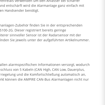
errenrelais verwenden um den Anlasser bei scharfer
nd entschärft wird die Alarmanlage ganz einfach mit
ten Handsender benötigt.
rmanlagen-Zubehör finden Sie in der entsprechenden
00-2G. Dieser registriert bereits geringe
erer sinnvoller Sensor ist der Radarsensor mit der
inden Sie jeweils unter der aufgeführten Artikelnummer.
len alarmspezifischen Informationen versorgt, wodurch
schluss von 5 Kabeln (CAN High, CAN Low, Dauerplus,
riegelung und die Komfortschließung automatisch an,
arkt können die AMPIRE CAN-Bus Alarmanlagen nicht nur