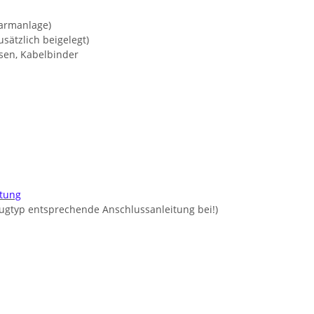
larmanlage)
sätzlich beigelegt)
Ösen, Kabelbinder
itung
zeugtyp entsprechende Anschlussanleitung bei!)