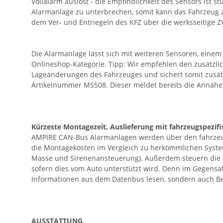
Vollalarm auslöst - die Empfindlichkeit des Sensors ist
Alarmanlage zu unterbrechen, somit kann das Fahrzeug z
dem Ver- und Entriegeln des KFZ über die werksseitige 
Die Alarmanlage lässt sich mit weiteren Sensoren, ein
Onlineshop-Kategorie. Tipp: Wir empfehlen den zusätzli
Lageänderungen des Fahrzeuges und sichert somit zusätzl
Artikelnummer MS508. Dieser meldet bereits die Annäher
Kürzeste Montagezeit, Auslieferung mit fahrzeugspezif
AMPIRE CAN-Bus Alarmanlagen werden über den fahrzeuge
die Montagekosten im Vergleich zu herkömmlichen Syste
Masse und Sirenenansteuerung). Außerdem steuern die C
sofern dies vom Auto unterstützt wird. Denn im Gegens
Informationen aus dem Datenbus lesen, sondern auch Be
AUSSTATTUNG