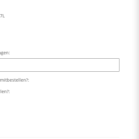
7L
ragen:
agen:
mitbestellen?:
len?: