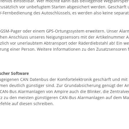
 stufenlos einstellbar. Wer möchte kann das beiliegende Wegfahrsp
usätzlich vor unbefugtem Starten abgesichert werden. Geschärft u
ZV-Fernbedienung des Autoschlüssels, es werden also keine separa
em GSM-Pager oder einem GPS-Ortungssystem erweitern. Unser Ala
chen Anschluss unseres Neigungssensors mit der Artikelnummer AS1
ich vor unerlaubtem Abtransport oder Räderdiebstahl ab! Ein weit
ung einer Person. Weitere Informationen zu den Zusatzsensoren f
ischer Software
igenen CAN Datenbus der Komfortelektronik geschärft und mit al
men deutlich günstiger sind. Zur Grundabsicherung genügt der An
AN-Bus Alarmanlagen von Ampire auch die Blinker, die Zentralver
atz zu den meisten günstigeren CAN-Bus Alarmanlagen auf dem M
fehle auf diesen schreiben.