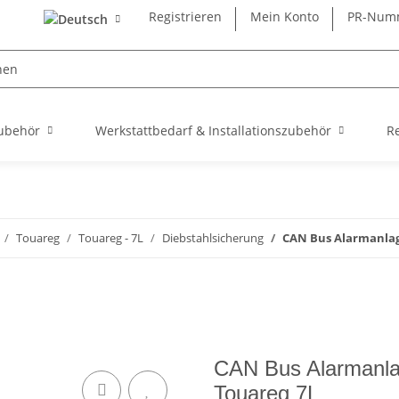
Registrieren
Mein Konto
PR-Numm
ubehör
Werkstattbedarf & Installationszubehör
R
Touareg
Touareg - 7L
Diebstahlsicherung
CAN Bus Alarmanlag
CAN Bus Alarmanlag
Touareg 7L