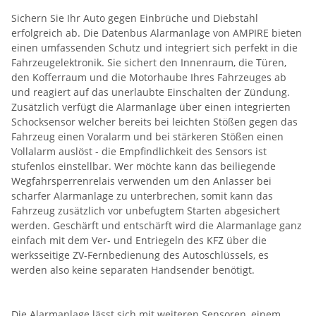
Sichern Sie Ihr Auto gegen Einbrüche und Diebstahl
erfolgreich ab. Die Datenbus Alarmanlage von AMPIRE bieten
einen umfassenden Schutz und integriert sich perfekt in die
Fahrzeugelektronik. Sie sichert den Innenraum, die Türen,
den Kofferraum und die Motorhaube Ihres Fahrzeuges ab
und reagiert auf das unerlaubte Einschalten der Zündung.
Zusätzlich verfügt die Alarmanlage über einen integrierten
Schocksensor welcher bereits bei leichten Stößen gegen das
Fahrzeug einen Voralarm und bei stärkeren Stößen einen
Vollalarm auslöst - die Empfindlichkeit des Sensors ist
stufenlos einstellbar. Wer möchte kann das beiliegende
Wegfahrsperrenrelais verwenden um den Anlasser bei
scharfer Alarmanlage zu unterbrechen, somit kann das
Fahrzeug zusätzlich vor unbefugtem Starten abgesichert
werden. Geschärft und entschärft wird die Alarmanlage ganz
einfach mit dem Ver- und Entriegeln des KFZ über die
werksseitige ZV-Fernbedienung des Autoschlüssels, es
werden also keine separaten Handsender benötigt.
Die Alarmanlage lässt sich mit weiteren Sensoren, einem