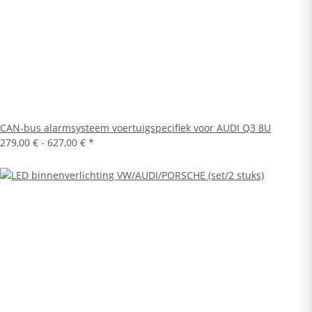
CAN-bus alarmsysteem voertuigspecifiek voor AUDI Q3 8U
279,00 € -
627,00 €
*