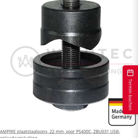
Termin buchen
AMPIRE plaatstaalpons, 22 mm, voor PS400C, ZBU031 USB-
oplaadaansluiting